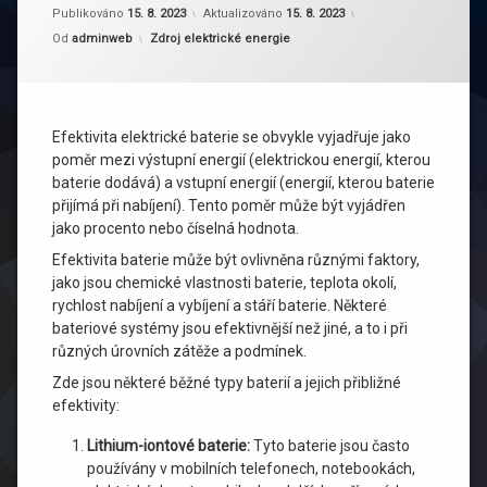
Publikováno
15. 8. 2023
Aktualizováno
15. 8. 2023
Kategorie:
Od
adminweb
Zdroj elektrické energie
Efektivita elektrické baterie se obvykle vyjadřuje jako
poměr mezi výstupní energií (elektrickou energií, kterou
baterie dodává) a vstupní energií (energií, kterou baterie
přijímá při nabíjení). Tento poměr může být vyjádřen
jako procento nebo číselná hodnota.
Efektivita baterie může být ovlivněna různými faktory,
jako jsou chemické vlastnosti baterie, teplota okolí,
rychlost nabíjení a vybíjení a stáří baterie. Některé
bateriové systémy jsou efektivnější než jiné, a to i při
různých úrovních zátěže a podmínek.
Zde jsou některé běžné typy baterií a jejich přibližné
efektivity:
Lithium-iontové baterie:
Tyto baterie jsou často
používány v mobilních telefonech, notebookách,