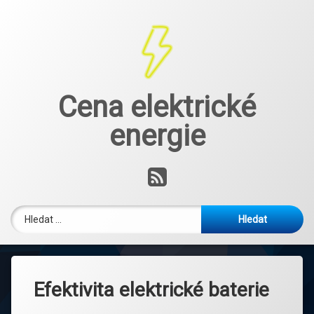
Přejít
k
obsahu
webu
Cena elektrické
energie
RSS
Vyhledávání
Efektivita elektrické baterie