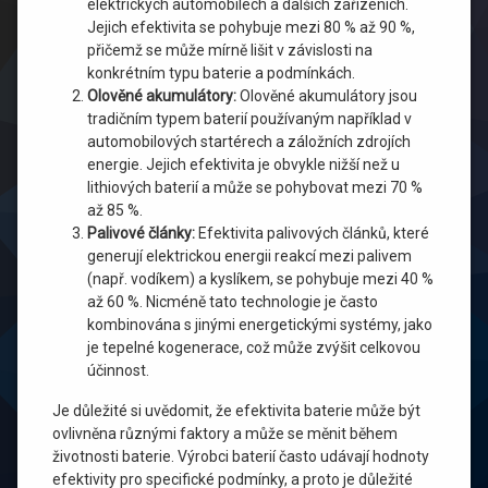
elektrických automobilech a dalších zařízeních.
Jejich efektivita se pohybuje mezi 80 % až 90 %,
přičemž se může mírně lišit v závislosti na
konkrétním typu baterie a podmínkách.
Olověné akumulátory:
Olověné akumulátory jsou
tradičním typem baterií používaným například v
automobilových startérech a záložních zdrojích
energie. Jejich efektivita je obvykle nižší než u
lithiových baterií a může se pohybovat mezi 70 %
až 85 %.
Palivové články:
Efektivita palivových článků, které
generují elektrickou energii reakcí mezi palivem
(např. vodíkem) a kyslíkem, se pohybuje mezi 40 %
až 60 %. Nicméně tato technologie je často
kombinována s jinými energetickými systémy, jako
je tepelné kogenerace, což může zvýšit celkovou
účinnost.
Je důležité si uvědomit, že efektivita baterie může být
ovlivněna různými faktory a může se měnit během
životnosti baterie. Výrobci baterií často udávají hodnoty
efektivity pro specifické podmínky, a proto je důležité