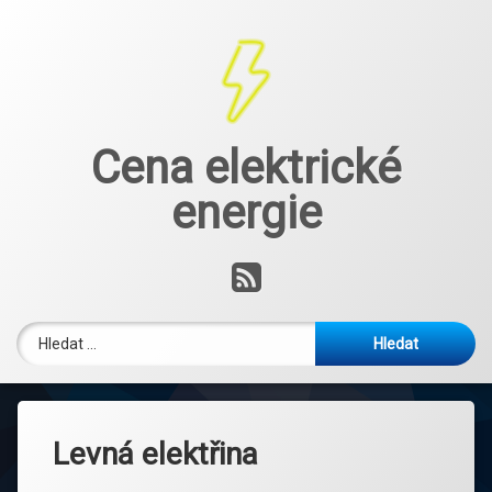
Přejít
k
obsahu
webu
Cena elektrické
energie
RSS
Vyhledávání
Levná elektřina