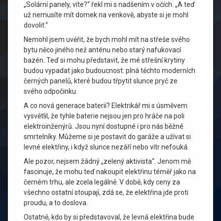
„Solární panely, víte?“ řekl mi s nadšením v očích. „A teď
už nemusíte mít domek na venkově, abyste si je mohl
dovolit.“
Nemohl jsem uvěřit, že bych mohl mít na střeše svého
bytu něco jiného než anténu nebo starý nafukovací
bazén. Teď si mohu představit, že mé střešní krytiny
budou vypadat jako budoucnost: plná těchto moderních
černých panelů, které budou třpytit slunce pryč ze
svého odpočinku.
A co nová generace baterií? Elektrikář mi s úsměvem
vysvětlil, že tyhle baterie nejsou jen pro hráče na poli
elektroinženýrů. Jsou nyní dostupné i pro nás běžné
smrtelníky. Můžeme si je postavit do garáže a užívat si
levné elektřiny, i když slunce nezáří nebo vítr nefouká.
Ale pozor, nejsem žádný „zelený aktivista“. Jenom mě
fascinuje, že mohu teď nakoupit elektřinu téměř jako na
černém trhu, ale zcela legálně. V době, kdy ceny za
všechno ostatní stoupají, zdá se, že elektřina jde proti
proudu, a to doslova.
Ostatně, kdo by si představoval, že levná elektřina bude