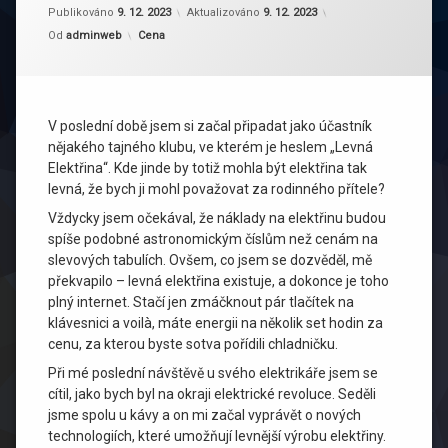
Publikováno
9. 12. 2023
Aktualizováno
9. 12. 2023
Kategorie:
Od
adminweb
Cena
V poslední době jsem si začal připadat jako účastník
nějakého tajného klubu, ve kterém je heslem „Levná
Elektřina“. Kde jinde by totiž mohla být elektřina tak
levná, že bych ji mohl považovat za rodinného přítele?
Vždycky jsem očekával, že náklady na elektřinu budou
spíše podobné astronomickým číslům než cenám na
slevových tabulích. Ovšem, co jsem se dozvěděl, mě
překvapilo – levná elektřina existuje, a dokonce je toho
plný internet. Stačí jen zmáčknout pár tlačítek na
klávesnici a voilà, máte energii na několik set hodin za
cenu, za kterou byste sotva pořídili chladničku.
Při mé poslední návštěvě u svého elektrikáře jsem se
cítil, jako bych byl na okraji elektrické revoluce. Seděli
jsme spolu u kávy a on mi začal vyprávět o nových
technologiích, které umožňují levnější výrobu elektřiny.