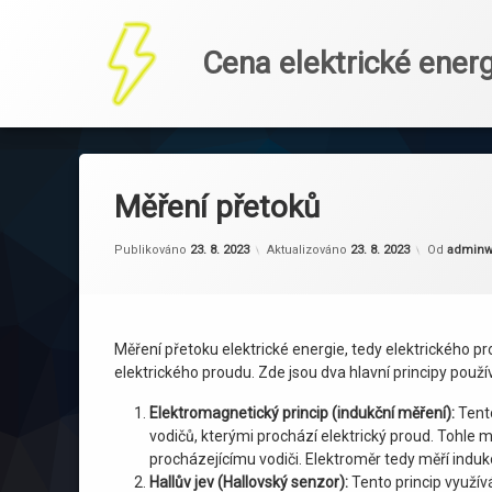
Cena elektrické energ
Přejít
k
obsahu
Měření přetoků
webu
Publikováno
23. 8. 2023
Aktualizováno
23. 8. 2023
Od
admin
Měření přetoku elektrické energie, tedy elektrického pr
elektrického proudu. Zde jsou dva hlavní principy použí
Elektromagnetický princip (indukční měření):
Tento
vodičů, kterými prochází elektrický proud. Tohle 
procházejícímu vodiči. Elektroměr tedy měří induk
Hallův jev (Hallovský senzor):
Tento princip využív