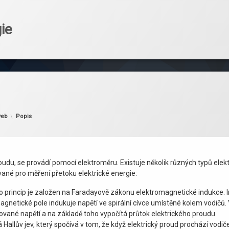
ie
Kategorie:
web
Popis
oudu, se provádí pomocí elektroměru. Existuje několik různých typů elekt
vané pro měření přetoku elektrické energie:
 princip je založen na Faradayově zákonu elektromagnetické indukce. I
magnetické pole indukuje napětí ve spirální cívce umístěné kolem vodič
ované napětí a na základě toho vypočítá průtok elektrického proudu.
á Hallův jev, který spočívá v tom, že když elektrický proud prochází v