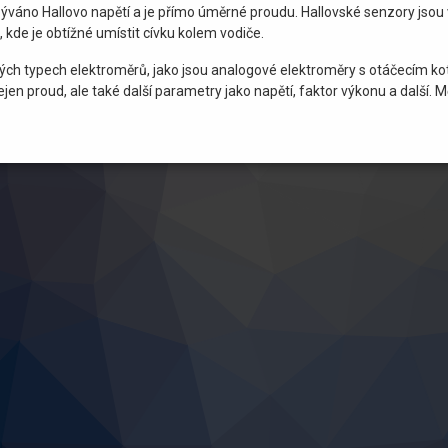
zýváno Hallovo napětí a je přímo úměrné proudu. Hallovské senzory jsou 
kde je obtížné umístit cívku kolem vodiče.
ných typech elektroměrů, jako jsou analogové elektroměry s otáčecím kot
en proud, ale také další parametry jako napětí, faktor výkonu a další. M