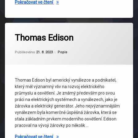
Elektroměr
Pokračovat ve čtení
Thomas Edison
Aktualizováno
Od
adminweb
21. 8. 2023
Kategorie:
Publikováno
21. 8. 2023
Popis
Thomas Edison byl americký vynálezce a podnikatel,
který měl významný vliv na rozvoj elektrického
průmyslu a osvětlení. Je známý především pro svou
práci na elektrických systémech a vynálezech, jako je
žárovka a elektrický generátor. Jeho nejvýznamnějším
vynálezem byla komerčně úspěšná žárovka, která se
stala základním prvkem moderního osvětlení. Edison
pracoval na vývoji žárovky po několik …
Thomas Edison
Pokračovat ve čtení