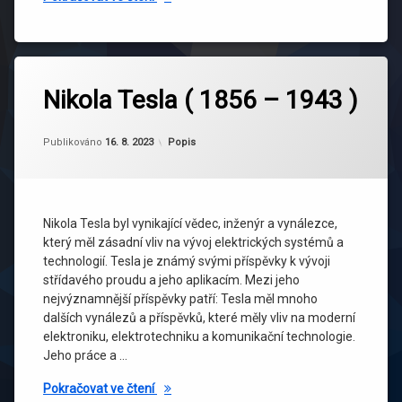
Nikola Tesla ( 1856 – 1943 )
Aktualizováno
Od
adminweb
16. 8. 2023
Kategorie:
Publikováno
16. 8. 2023
Popis
Nikola Tesla byl vynikající vědec, inženýr a vynálezce,
který měl zásadní vliv na vývoj elektrických systémů a
technologií. Tesla je známý svými příspěvky k vývoji
střídavého proudu a jeho aplikacím. Mezi jeho
nejvýznamnější příspěvky patří: Tesla měl mnoho
dalších vynálezů a příspěvků, které měly vliv na moderní
elektroniku, elektrotechniku a komunikační technologie.
Jeho práce a …
Nikola Tesla ( 1856 – 1943 )
Pokračovat ve čtení