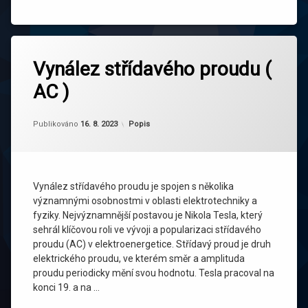
Vynález střídavého proudu (
AC )
Aktualizováno
Od
adminweb
16. 8. 2023
Kategorie:
Publikováno
16. 8. 2023
Popis
Vynález střídavého proudu je spojen s několika
významnými osobnostmi v oblasti elektrotechniky a
fyziky. Nejvýznamnější postavou je Nikola Tesla, který
sehrál klíčovou roli ve vývoji a popularizaci střídavého
proudu (AC) v elektroenergetice. Střídavý proud je druh
elektrického proudu, ve kterém směr a amplituda
proudu periodicky mění svou hodnotu. Tesla pracoval na
konci 19. a na …