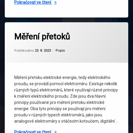
Vynález stejnosměrného proudu
Pokračovat ve čtení
Měření přetoků
Aktualizováno
Od
adminweb
23. 8. 2023
Kategorie:
Publikováno
23. 8. 2023
Popis
Měření přetoku elektrické energie, tedy elektrického
proudu, se provádí pomocí elektroměru. Existuje několik
různých typů elektroměrů, které využívají různé principy
k měření elektrického proudu. Zde jsou dva hlavní
principy používané pro měření přetoku elektrické
energie: Oba tyto principy se používají pro měření
proudu v různých typech elektroměrů, jako jsou
analogové elektroměry s otáčecím kotoučem, digitální …
Měření přetoků
Pokračovat ve čtení