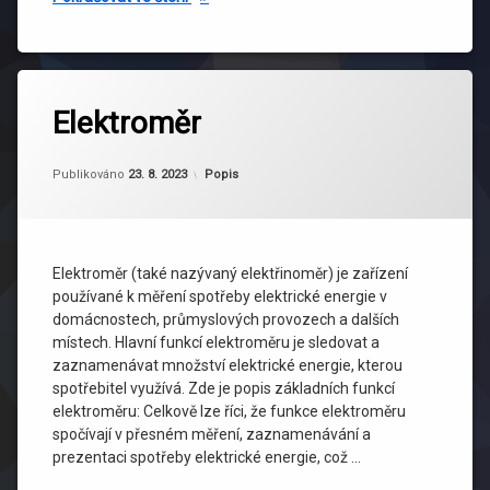
Elektroměr
Aktualizováno
Od
adminweb
23. 8. 2023
Kategorie:
Publikováno
23. 8. 2023
Popis
Elektroměr (také nazývaný elektřinoměr) je zařízení
používané k měření spotřeby elektrické energie v
domácnostech, průmyslových provozech a dalších
místech. Hlavní funkcí elektroměru je sledovat a
zaznamenávat množství elektrické energie, kterou
spotřebitel využívá. Zde je popis základních funkcí
elektroměru: Celkově lze říci, že funkce elektroměru
spočívají v přesném měření, zaznamenávání a
prezentaci spotřeby elektrické energie, což …