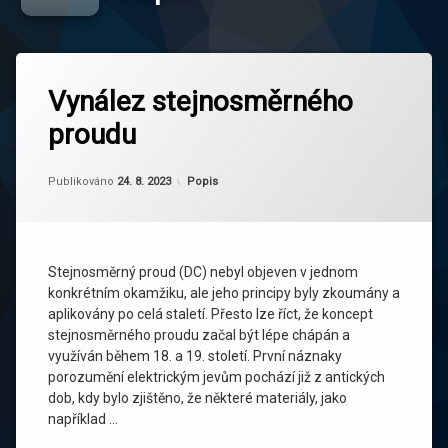
Vynález stejnosměrného
proudu
Aktualizováno
Od
adminweb
24. 8. 2023
Kategorie:
Publikováno
24. 8. 2023
Popis
Stejnosměrný proud (DC) nebyl objeven v jednom
konkrétním okamžiku, ale jeho principy byly zkoumány a
aplikovány po celá staletí. Přesto lze říct, že koncept
stejnosměrného proudu začal být lépe chápán a
využíván během 18. a 19. století. První náznaky
porozumění elektrickým jevům pochází již z antických
dob, kdy bylo zjištěno, že některé materiály, jako
například …