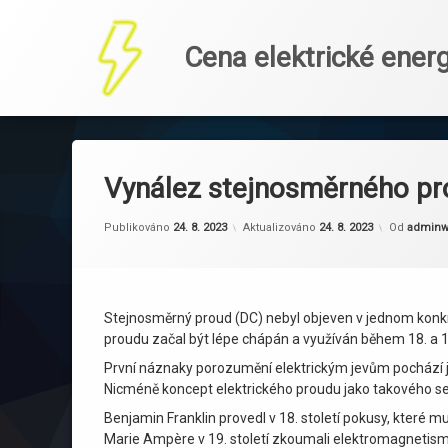
Cena elektrické energ
Přejít
k
obsahu
Vynález stejnosměrného p
webu
Publikováno
24. 8. 2023
Aktualizováno
24. 8. 2023
Od
admin
Stejnosměrný proud (DC) nebyl objeven v jednom konkré
proudu začal být lépe chápán a využíván během 18. a 19
První náznaky porozumění elektrickým jevům pochází již z
Nicméně koncept elektrického proudu jako takového se za
Benjamin Franklin provedl v 18. století pokusy, které m
Marie Ampère v 19. století zkoumali elektromagnetismu