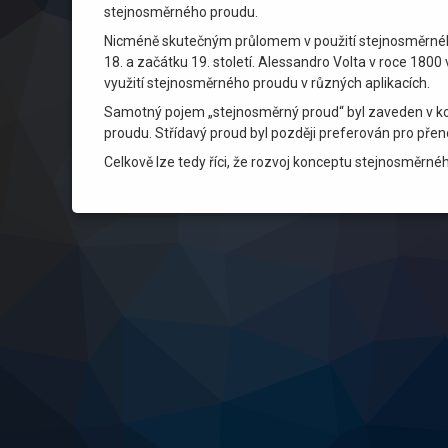
stejnosměrného proudu.
Nicméně skutečným průlomem v použití stejnosměrného p
18. a začátku 19. století. Alessandro Volta v roce 1800
využití stejnosměrného proudu v různých aplikacích.
Samotný pojem „stejnosměrný proud“ byl zaveden v kont
proudu. Střídavý proud byl později preferován pro přen
Celkově lze tedy říci, že rozvoj konceptu stejnosměrn