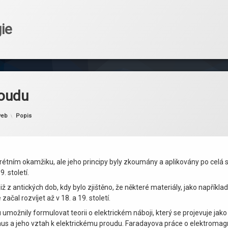
ie
roudu
Kategorie:
web
Popis
tním okamžiku, ale jeho principy byly zkoumány a aplikovány po celá st
. století.
 antických dob, kdy bylo zjištěno, že některé materiály, jako například j
čal rozvíjet až v 18. a 19. století.
u umožnily formulovat teorii o elektrickém náboji, který se projevuje jak
s a jeho vztah k elektrickému proudu. Faradayova práce o elektromagne