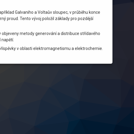
příklad Galvaniho a Voltaův sloupec, v průběhu konce
rný proud. Tento vývoj položil základy pro pozdější
ly objeveny metody generování a distribuce střídavého
 napětí.
příspěvky v oblasti elektromagnetismu a elektrochemie.