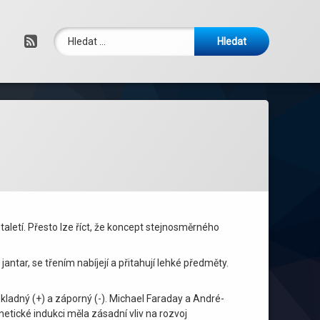
Vyhledávání
RSS
aletí. Přesto lze říct, že koncept stejnosměrného
antar, se třením nabíjejí a přitahují lehké předměty.
o kladný (+) a záporný (-). Michael Faraday a André-
tické indukci měla zásadní vliv na rozvoj