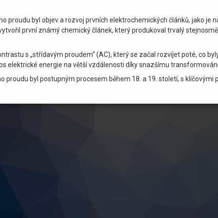
roudu byl objev a rozvoj prvních elektrochemických článků, jako je na
 vytvořil první známý chemický článek, který produkoval trvalý stejnosmě
rastu s „střídavým proudem“ (AC), který se začal rozvíjet poté, co by
os elektrické energie na větší vzdálenosti díky snazšímu transformování
ého proudu byl postupným procesem během 18. a 19. století, s klíčovými 